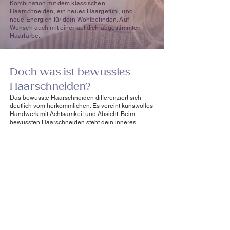
Kombination mit dem klassischen
Haarschneiden, ein neues Haargefühl, und
neue Energien für dein Wohlbefinden. Auf
Wunsch auch mit einer auf dich abgestimmten
Haarfarbe.
Doch was ist bewusstes
Haarschneiden?
Das bewusste Haarschneiden differenziert sich
deutlich vom herkömmlichen. Es vereint kunstvolles
Handwerk mit Achtsamkeit und Absicht. Beim
bewussten Haarschneiden steht dein inneres
Seelenwohl und deine Energie im Vordergrund. Hier
wird der Haarschnitt als Ritual verstanden. Dein
persönliches optimales Haargefühl wird beim
Haarlesen bestimmt, welches das Ritual verstärkt.
Durch die Kombination vom klassischen und
bewussten Haarschneiden wird das Haarschneiden
für dich zu einem ganzheitlichen Erlebnis. Das
Ergebnis ist nicht nur eine schöne Frisur, sondern
vor allem eine Wahrnehmung deiner Selbstfürsorge,
die dich innerlich gestärkt, erfrischt und mit neuen
Energien zurücklässt.