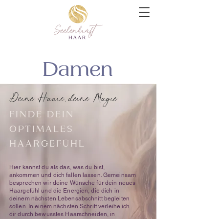
Damen
Deine Haare, deine Magie
FINDE DEIN
OPTIMALES
HAARGEFÜHL
Hier kannst du als das, was du bist,
ankommen und dich fallen lassen. Gemeinsam
besprechen wir deine Wünsche für dein neues
Haargefühl und die Energien, die dich in
deinem nächsten Lebensabschnitt begleiten
sollen. In einem nächsten Schritt verleihe ich
dir durch bewusstes Haarschneiden, in